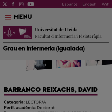
Español
English
Wifi
MENU
Universitat de Lleida
Facultat d'Infermeria i Fisioteràpia
Grau en Infermeria (Igualada)
BARRANCO REIXACHS, DAVID
Categoria:
LECTOR/A
Perfil acadèmic:
Doctorat