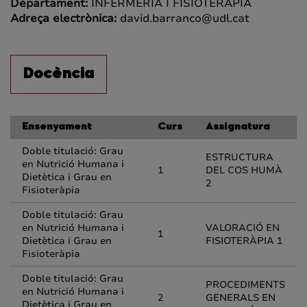
Departament:
INFERMERIA I FISIOTERÀPIA
Adreça electrònica:
david.barranco@udl.cat
Docència
Ensenyament
Curs
Assignatura
Doble titulació: Grau
ESTRUCTURA
en Nutrició Humana i
1
DEL COS HUMÀ
Dietètica i Grau en
2
Fisioteràpia
Doble titulació: Grau
en Nutrició Humana i
VALORACIÓ EN
1
Dietètica i Grau en
FISIOTERÀPIA 1
Fisioteràpia
Doble titulació: Grau
PROCEDIMENTS
en Nutrició Humana i
2
GENERALS EN
Dietètica i Grau en