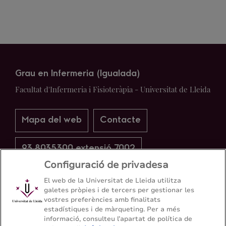
Grau en Infermeria (Igualada)
Facultat d'Infermeria i Fisioteràpia - Universitat de Lleida
Mapa del web
Contacte
93 8035300 extensió 7002
Configuració de privadesa
El web de la Universitat de Lleida utilitza
galetes pròpies i de tercers per gestionar les
vostres preferències amb finalitats
estadístiques i de màrqueting. Per a més
informació, consulteu l’apartat de política de