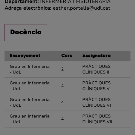
Departament:
INFERMERIA I FISIOTERÀPIA
Adreça electrònica:
esther.portella@udl.cat
Docència
Ensenyament
Curs
Assignatura
Grau en Infermeria
PRÀCTIQUES
2
- UdL
CLÍNIQUES II
Grau en Infermeria
PRÀCTIQUES
4
- UdL
CLÍNIQUES V
Grau en Infermeria
PRÀCTIQUES
4
- UdL
CLÍNIQUES VI
Grau en Infermeria
PRÀCTIQUES
4
- UdL
CLÍNIQUES VII