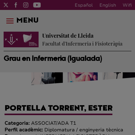
Español
English
Wifi
MENU
Universitat de Lleida
Facultat d'Infermeria i Fisioteràpia
Grau en Infermeria (Igualada)
PORTELLA TORRENT, ESTER
Categoria:
ASSOCIAT/ADA T1
Perfil acadèmic:
Diplomatura / enginyeria tècnica