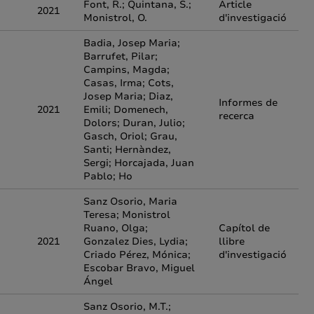
Font, R.; Quintana, S.;
Article
2021
Monistrol, O.
d'investigació
Badia, Josep Maria;
Barrufet, Pilar;
Campins, Magda;
Casas, Irma; Cots,
Josep Maria; Diaz,
Informes de
2021
Emili; Domenech,
recerca
Dolors; Duran, Julio;
Gasch, Oriol; Grau,
Santi; Hernàndez,
Sergi; Horcajada, Juan
Pablo; Ho
Sanz Osorio, Maria
Teresa; Monistrol
Ruano, Olga;
Capítol de
2021
Gonzalez Dies, Lydia;
llibre
Criado Pérez, Mónica;
d'investigació
Escobar Bravo, Miguel
Ángel
Sanz Osorio, M.T.;