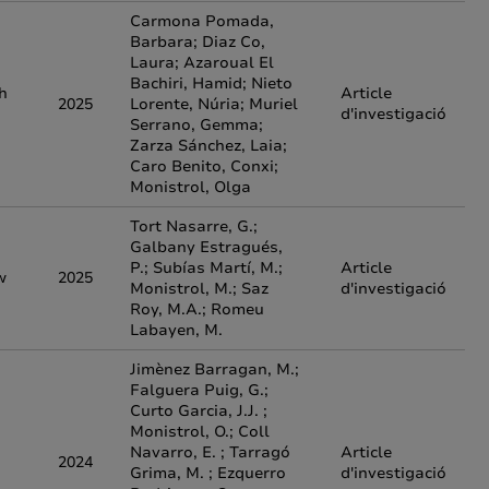
Carmona Pomada,
Barbara; Diaz Co,
Laura; Azaroual El
Bachiri, Hamid; Nieto
h
Article
2025
Lorente, Núria; Muriel
d'investigació
Serrano, Gemma;
Zarza Sánchez, Laia;
Caro Benito, Conxi;
Monistrol, Olga
Tort Nasarre, G.;
Galbany Estragués,
P.; Subías Martí, M.;
Article
w
2025
Monistrol, M.; Saz
d'investigació
Roy, M.A.; Romeu
Labayen, M.
Jimènez Barragan, M.;
Falguera Puig, G.;
Curto Garcia, J.J. ;
Monistrol, O.; Coll
Navarro, E. ; Tarragó
Article
2024
Grima, M. ; Ezquerro
d'investigació