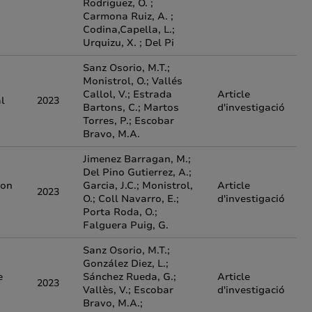
Rodriguez, O. ;
Carmona Ruiz, A. ;
Codina,Capella, L.;
Urquizu, X. ; Del Pi
Sanz Osorio, M.T.;
Monistrol, O.; Vallés
Callol, V.; Estrada
Article
l
2023
Bartons, C.; Martos
d'investigació
Torres, P.; Escobar
Bravo, M.A.
Jimenez Barragan, M.;
Del Pino Gutierrez, A.;
ion
Garcia, J.C.; Monistrol,
Article
2023
O.; Coll Navarro, E.;
d'investigació
Porta Roda, O.;
Falguera Puig, G.
Sanz Osorio, M.T.;
González Diez, L.;
e
Sánchez Rueda, G.;
Article
2023
Vallès, V.; Escobar
d'investigació
Bravo, M.A.;