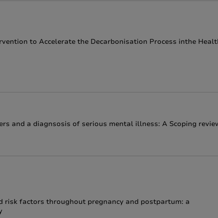
rvention to Accelerate the Decarbonisation Process inthe Healt
rs and a diagnsosis of serious mental illness: A Scoping revie
ed risk factors throughout pregnancy and postpartum: a
y