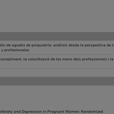
ón de agudos de psiquiatría: análisis desde la perspectiva de l
 y profesionales
compliment, la colonització de les mans dels professionals i la
ce ANxiety and Depression in Pregnant Women: Randomized