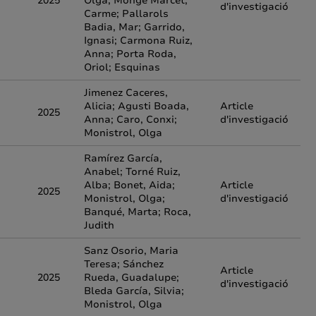
2025
Olga; Monge Marcet,
d'investigació
Carme; Pallarols
Badia, Mar; Garrido,
Ignasi; Carmona Ruiz,
Anna; Porta Roda,
Oriol; Esquinas
Jimenez Caceres,
Alicia; Agusti Boada,
Article
2025
Anna; Caro, Conxi;
d'investigació
Monistrol, Olga
Ramírez García,
Anabel; Torné Ruiz,
Alba; Bonet, Aida;
Article
2025
Monistrol, Olga;
d'investigació
Banqué, Marta; Roca,
Judith
Sanz Osorio, Maria
Teresa; Sánchez
Article
2025
Rueda, Guadalupe;
d'investigació
Bleda García, Silvia;
Monistrol, Olga