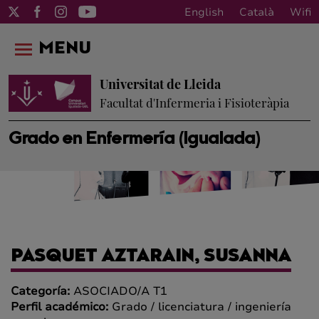
English
Català
Wifi
MENU
Universitat de Lleida
Facultat d'Infermeria i Fisioteràpia
Grado en Enfermería (Igualada)
PASQUET AZTARAIN, SUSANNA
Categoría:
ASOCIADO/A T1
Perfil académico:
Grado / licenciatura / ingeniería