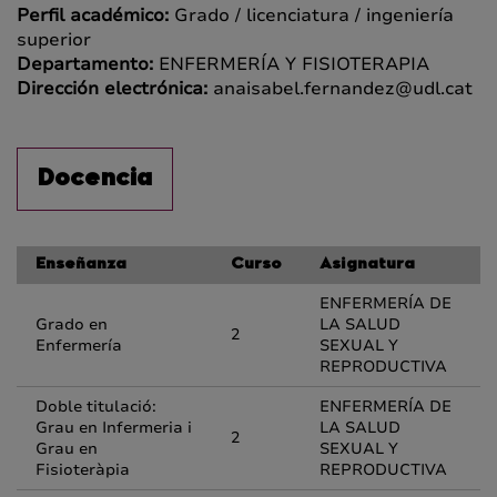
Perfil académico:
Grado / licenciatura / ingeniería
superior
Departamento:
ENFERMERÍA Y FISIOTERAPIA
Dirección electrónica:
anaisabel.fernandez@udl.cat
Docencia
Enseñanza
Curso
Asignatura
ENFERMERÍA DE
Grado en
LA SALUD
2
Enfermería
SEXUAL Y
REPRODUCTIVA
Doble titulació:
ENFERMERÍA DE
Grau en Infermeria i
LA SALUD
2
Grau en
SEXUAL Y
Fisioteràpia
REPRODUCTIVA