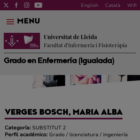
English
Català
Wifi
MENU
Universitat de Lleida
Facultat d'Infermeria i Fisioteràpia
Grado en Enfermería (Igualada)
VERGES BOSCH, MARIA ALBA
Categoría:
SUBSTITUT 2
Perfil académico:
Grado / licenciatura / ingeniería