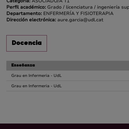
Categoría:
ASOCIADO/A T1
Perfil académico:
Grado / licenciatura / ingeniería su
Departamento:
ENFERMERÍA Y FISIOTERAPIA
Dirección electrónica:
aure.garcia@udl.cat
Docencia
Enseñanza
Grau en Infermeria - UdL
Grau en Infermeria - UdL