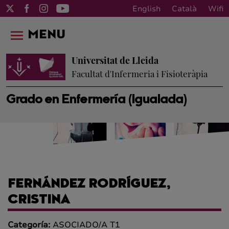
English
Català
Wifi
MENU
Universitat de Lleida
Facultat d'Infermeria i Fisioteràpia
Grado en Enfermería (Igualada)
FERNÁNDEZ RODRÍGUEZ,
CRISTINA
Categoría:
ASOCIADO/A T1