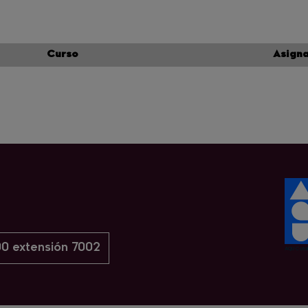
Curso
Asign
0 extensión 7002