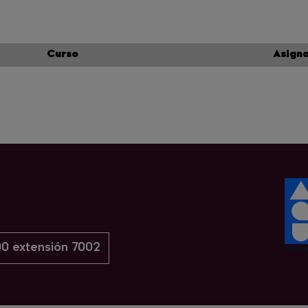
Curso
Asign
0 extensión 7002