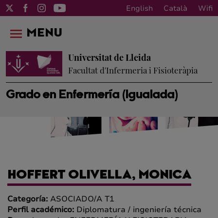
English
Català
Wifi
MENU
Universitat de Lleida
Facultat d'Infermeria i Fisioteràpia
Grado en Enfermería (Igualada)
HOFFERT OLIVELLA, MONICA
Categoría:
ASOCIADO/A T1
Perfil académico:
Diplomatura / ingeniería técnica