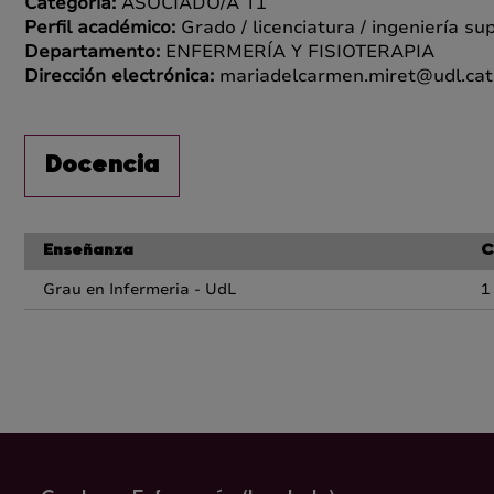
Categoría:
ASOCIADO/A T1
Perfil académico:
Grado / licenciatura / ingeniería su
Departamento:
ENFERMERÍA Y FISIOTERAPIA
Dirección electrónica:
mariadelcarmen.miret@udl.cat
Docencia
Enseñanza
C
Grau en Infermeria - UdL
1